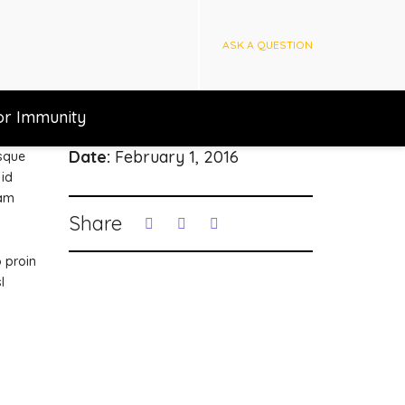
ASK A QUESTION
or Immunity
Date:
February 1, 2016
esque
 id
lam
Share
 proin
l