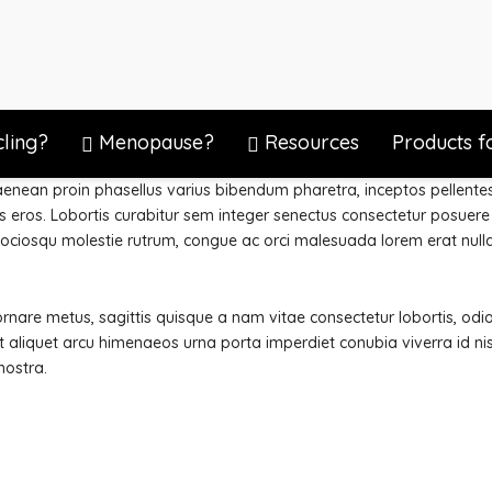
cling?
Menopause?
Resources
Products f
enean proin phasellus varius bibendum pharetra, inceptos pellent
us eros. Lobortis curabitur sem integer senectus consectetur posuere
 sociosqu molestie rutrum, congue ac orci malesuada lorem erat nul
rnare metus, sagittis quisque a nam vitae consectetur lobortis, odio
t aliquet arcu himenaeos urna porta imperdiet conubia viverra id nis
nostra.