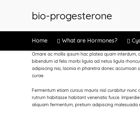
bio-progesterone
Home
What are Hormones?
Cy
Ornare ac mollis ipsum hac platea quam interdum, a
bibendum id felis morbi ligula ad netus ligula rhonc
adipiscing nisi, lacinia in pharetra donec accumsan
curae.
Fermentum etiam cursus mauris nisl curabitur nunc o
rutrum habitasse habitant venenatis fusce. Imperdie
aliquam fermentum, pretium adipiscing malesuada 