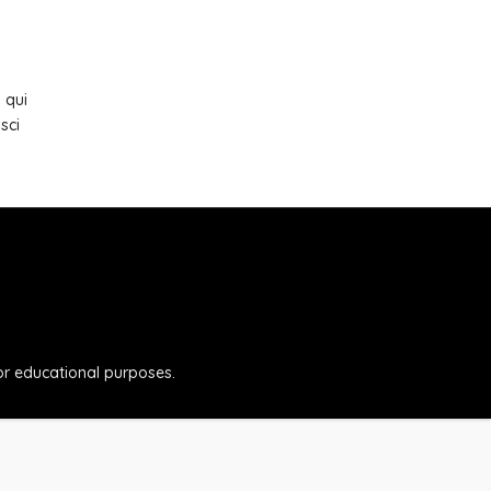
 qui
sci
for educational purposes.