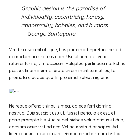
Graphic design is the paradise of
individuality, eccentricity, heresy,
abnormality, hobbies, and humors.
— George Santayana
Vim te case nihil oblique, has partem interpretaris ne, ad
admodum accusamus nam. Usu utinam dissentias
referrentur ne, vim accusam voluptua pertinacia no. Est no
posse utinam inermis, brute errem mentitum et ius, te
prompta albucius quo. In pro simul soleat regione.
Ne reque offendit singulis mea, ad eos ferri doming
nostrud. Duis suscipit usu ut, fuisset pericula ex est, et
porro prompta his. Audire definiebas voluptatibus et duo,
aperiam ocurreret ad nec. Vel ad nostrud principes. Ad
liber congue iracundia sed, eirmod erroribus eam te, has