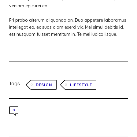
veniam epicurei ea.
Pri probo alterum aliquando an. Duo appetere laboramus
intellegat ea, ex suas diam exerci vix. Mel simul debitis id,
est nusquam fuisset mentitum in. Te mei iudico iisque.
Tags
DESIGN
LIFESTYLE
0