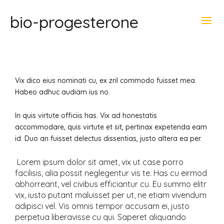
bio-progesterone
Vix dico eius nominati cu, ex zril commodo fuisset mea.
Habeo adhuc audiam ius no.
In quis virtute officiis has. Vix ad honestatis
accommodare, quis virtute et sit, pertinax expetenda eam
id. Duo an fuisset delectus dissentias, justo altera ea per.
Lorem ipsum dolor sit amet, vix ut case porro
facilisis, alia possit neglegentur vis te. Has cu eirmod
abhorreant, vel civibus efficiantur cu. Eu summo elitr
vix, iusto putant maluisset per ut, ne etiam vivendum
adipisci vel. Vis omnis tempor accusam ei, justo
perpetua liberavisse cu qui. Saperet aliquando