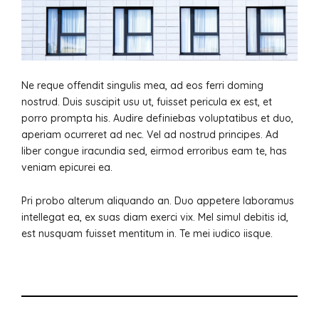
Ne reque offendit singulis mea, ad eos ferri doming
nostrud. Duis suscipit usu ut, fuisset pericula ex est, et
porro prompta his. Audire definiebas voluptatibus et duo,
aperiam ocurreret ad nec. Vel ad nostrud principes. Ad
liber congue iracundia sed, eirmod erroribus eam te, has
veniam epicurei ea.
Pri probo alterum aliquando an. Duo appetere laboramus
intellegat ea, ex suas diam exerci vix. Mel simul debitis id,
est nusquam fuisset mentitum in. Te mei iudico iisque.