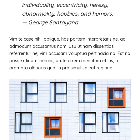
individuality, eccentricity, heresy,
abnormality, hobbies, and humors.
— George Santayana
Vim te case nihil oblique, has partem interpretaris ne, ad
admodum accusamus nam. Usu utinam dissentias
referrentur ne, vim accusam voluptua pertinacia no. Est no
posse utinam inermis, brute errem mentitum et ius, te
prompta albucius quo. In pro simul soleat regione.