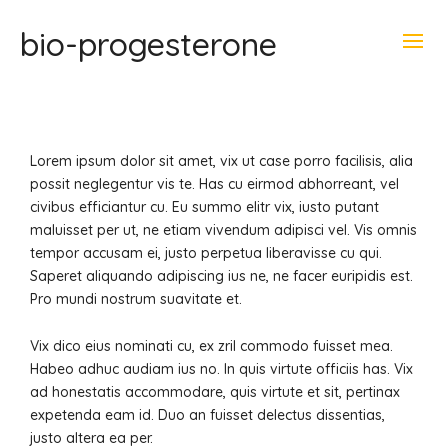
bio-progesterone
Lorem ipsum dolor sit amet, vix ut case porro facilisis, alia
possit neglegentur vis te.
Has cu eirmod abhorreant, vel
civibus efficiantur cu. Eu summo elitr vix, iusto putant
maluisset per ut, ne etiam vivendum adipisci vel. Vis omnis
tempor accusam ei, justo perpetua liberavisse cu qui.
Saperet aliquando adipiscing ius ne, ne facer euripidis est.
Pro mundi nostrum suavitate et.
Vix dico eius nominati cu, ex zril commodo fuisset mea.
Habeo adhuc audiam ius no. In quis virtute officiis has. Vix
ad honestatis accommodare, quis virtute et sit, pertinax
expetenda eam id. Duo an fuisset delectus dissentias,
justo altera ea per.